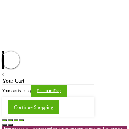
Карта сайта
Реквизиты
Контакты
Новости
Доставка и оплата
Оформление заказа
Заказать звонок
Обратная связь
© 2021 | WordPress Theme by
Mystical Themes
0
0
Your Cart
Your cart is empty
Return to Shop
Continue Shopping
Данный сайт использует cookies для полноценной работы. Вам нужно