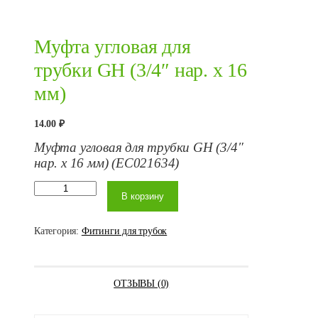
Муфта угловая для
трубки GH (3/4″ нар. x 16
мм)
14.00
₽
Муфта угловая для трубки GH (3/4″
нар. x 16 мм) (EC021634)
Количество
В корзину
товара
Муфта
угловая для
трубки GH
Категория:
Фитинги для трубок
(3/4" нар. x
16 мм)
ОТЗЫВЫ (0)