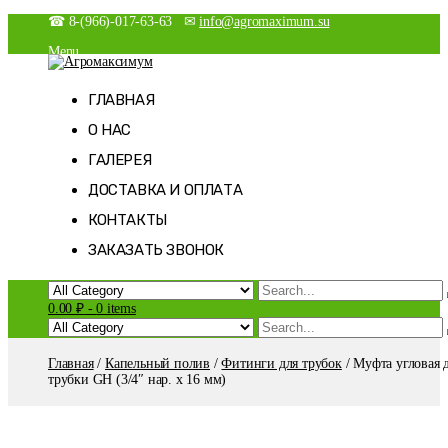
Skip
☎ 8-(966)-017-63-63 ✉
info@agromaximum.su
to
Menu
content
Новости
Агромаксимум
Агрономия на максималках
Магазин
ГЛАВНАЯ
Мой аккаунт
О НАС
Оформление заказа
Корзина
ГАЛЕРЕЯ
Список желаний
ДОСТАВКА И ОПЛАТА
КОНТАКТЫ
ЗАКАЗАТЬ ЗВОНОК
0.00 ₽
-
0 items
Главная
/
Капельный полив
/
Фитинги для трубок
/ Муфта угловая 
трубки GH (3/4″ нар. x 16 мм)