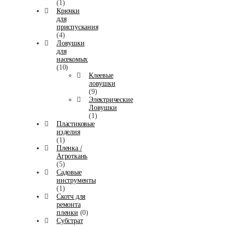
(1)
Крючки
для
приспускания
(4)
Ловушки
для
насекомых
(10)
Клеевые
ловушки
(9)
Электрические
Ловушки
(1)
Пластиковые
изделия
(1)
Пленка /
Агроткань
(5)
Садовые
инструменты
(1)
Скотч для
ремонта
пленки
(0)
Субстрат