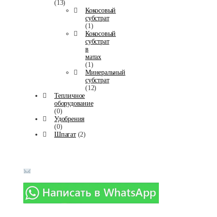
(13)
Кокосовый
субстрат
(1)
Кокосовый
субстрат
в
матах
(1)
Минеральный
субстрат
(12)
Тепличное
оборудование
(0)
Удобрения
(0)
Шпагат
(2)
Телефоны в г. Москва:
8-(916)-018-90-14
info@agromaximum.su
Политика конфиденциальности