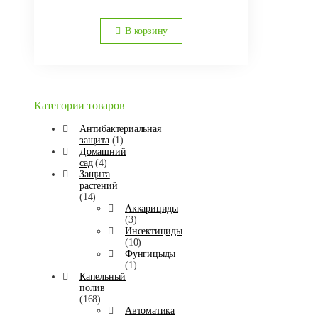
В корзину
Категории товаров
Антибактериальная
защита
(1)
Домашний
сад
(4)
Защита
растений
(14)
Аккарициды
(3)
Инсектициды
(10)
Фунгицыды
(1)
Капельный
полив
(168)
Автоматика