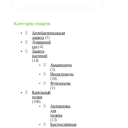
Категории товаров
Антибактериальная
защита
(1)
Домашний
сад
(4)
Защита
растений
(14)
Аккарициды
(3)
Инсектициды
(10)
Фунгицыды
(1)
Капельный
полив
(168)
Автоматика
для
полива
(13)
Быстросъёмные