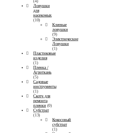
(4)
Ловушки
для
насекомых
(10)
Клеевые
ловушки
(9)
Электрические
Ловушки
(1)
Пластиковые
изделия
(1)
Пленка /
Агроткань
(5)
Садовые
инструменты
(1)
Скотч для
ремонта
пленки
(0)
Субстрат
(13)
Кокосовый
субстрат
(1)