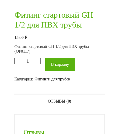
Фитинг стартовый GH
1/2 для ПВХ трубы
15.00
₽
Фитинг стартовый GH 1/2 для ПВХ трубы
(OP0117)
Количество
В корзину
товара
Фитинг
стартовый
GH 1/2 для
Категория:
Фитинги для трубок
ПВХ трубы
ОТЗЫВЫ (0)
Отзывы