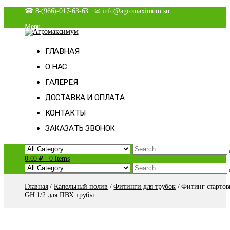
Skip
☎ 8-(966)-017-63-63 ✉
info@agromaximum.su
to
Menu
content
Новости
Агромаксимум
Агрономия на максималках
Магазин
ГЛАВНАЯ
Мой аккаунт
О НАС
Оформление заказа
Корзина
ГАЛЕРЕЯ
Список желаний
ДОСТАВКА И ОПЛАТА
КОНТАКТЫ
ЗАКАЗАТЬ ЗВОНОК
0.00 ₽
-
0 items
Главная
/
Капельный полив
/
Фитинги для трубок
/ Фитинг старто
GH 1/2 для ПВХ трубы