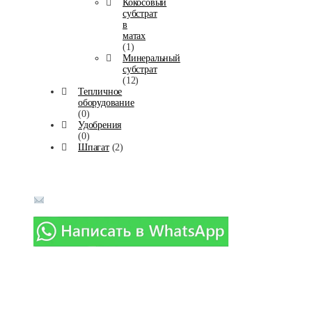
Кокосовый
субстрат
в
матах
(1)
Минеральный
субстрат
(12)
Тепличное
оборудование
(0)
Удобрения
(0)
Шпагат
(2)
Телефоны в г. Москва:
8-(916)-018-90-14
info@agromaximum.su
Политика конфиденциальности
Карта сайта
Реквизиты
Контакты
Новости