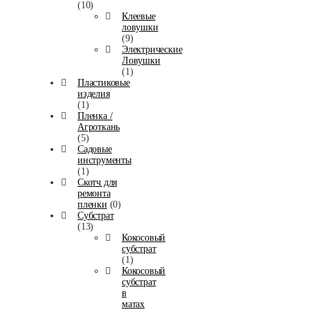
(10)
Клеевые
ловушки
(9)
Электрические
Ловушки
(1)
Пластиковые
изделия
(1)
Пленка /
Агроткань
(5)
Садовые
инструменты
(1)
Скотч для
ремонта
пленки
(0)
Субстрат
(13)
Кокосовый
субстрат
(1)
Кокосовый
субстрат
в
матах