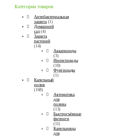
Категории товаров
Антибактериальная
защита
(1)
Домашний
сад
(4)
Защита
растений
(14)
Аккарициды
(3)
Инсектициды
(10)
Фунгицыды
(1)
Капельный
полив
(168)
Автоматика
для
полива
(13)
Быстросъёмные
фитинги
(11)
Капельницы
для