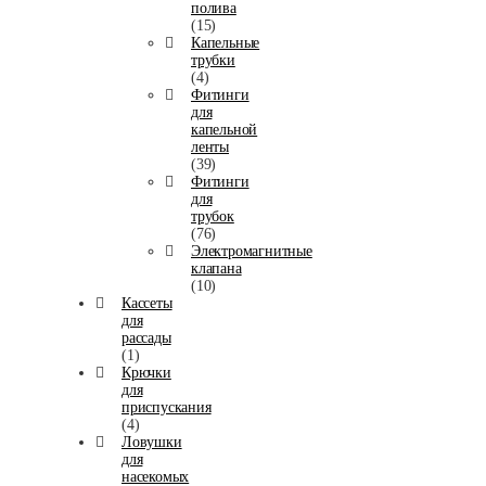
полива
(15)
Капельные
трубки
(4)
Фитинги
для
капельной
ленты
(39)
Фитинги
для
трубок
(76)
Электромагнитные
клапана
(10)
Кассеты
для
рассады
(1)
Крючки
для
приспускания
(4)
Ловушки
для
насекомых