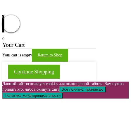
Обратная связь
© 2021 | WordPress Theme by
Mystical Themes
0
0
Your Cart
Your cart is empty
Return to Shop
Continue Shopping
Данный сайт использует cookies для полноценной работы. Вам нужно
принять это, либо покинуть сайт
Все понятно, принимаю
Политика конфиденциальности