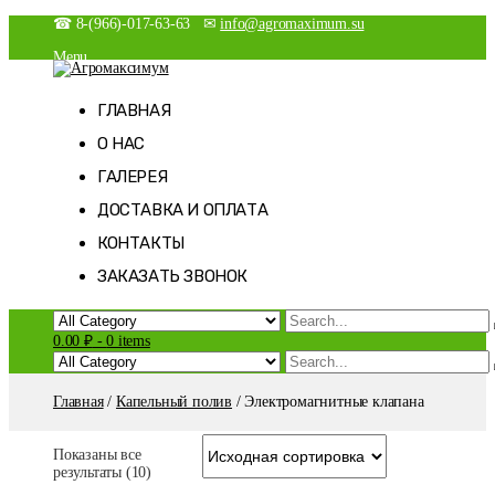
Skip
☎ 8-(966)-017-63-63 ✉
info@agromaximum.su
to
Menu
content
Новости
Агромаксимум
Агрономия на максималках
Магазин
ГЛАВНАЯ
Мой аккаунт
О НАС
Оформление заказа
Корзина
ГАЛЕРЕЯ
Список желаний
ДОСТАВКА И ОПЛАТА
КОНТАКТЫ
ЗАКАЗАТЬ ЗВОНОК
0.00 ₽
-
0 items
Главная
/
Капельный полив
/ Электромагнитные клапана
Показаны все
результаты (10)