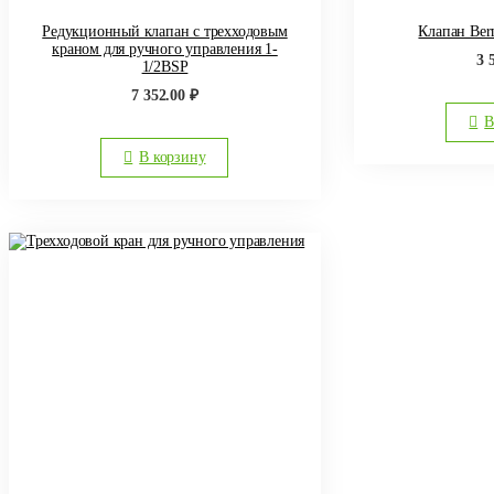
Редукционный клапан с трехходовым
Клапан Ber
краном для ручного управления 1-
3 
1/2BSP
7 352.00
₽
В
В корзину