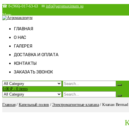
Skip
☎ 8-(966)-017-63-63 ✉
info@agromaximum.su
to
Menu
content
Новости
Агромаксимум
Агрономия на максималках
Магазин
ГЛАВНАЯ
Мой аккаунт
О НАС
Оформление заказа
Корзина
ГАЛЕРЕЯ
Список желаний
ДОСТАВКА И ОПЛАТА
КОНТАКТЫ
ЗАКАЗАТЬ ЗВОНОК
0.00 ₽
-
0 items
Главная
/
Капельный полив
/
Электромагнитные клапана
/ Клапан Bermad
К