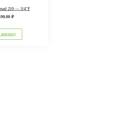
mad 210 — 3/4″F
590.00
₽
 корзину