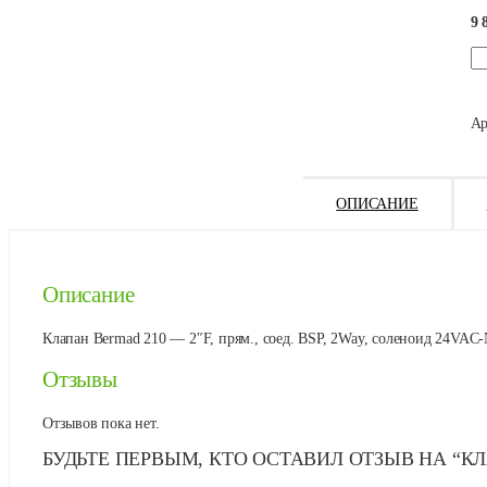
9 
Ко
то
Кл
Be
- 
Ар
ОПИСАНИЕ
Описание
Клапан Bermad 210 — 2″F, прям., соед. BSP, 2Way, соленоид 24VAC-
Отзывы
Отзывов пока нет.
БУДЬТЕ ПЕРВЫМ, КТО ОСТАВИЛ ОТЗЫВ НА “КЛ