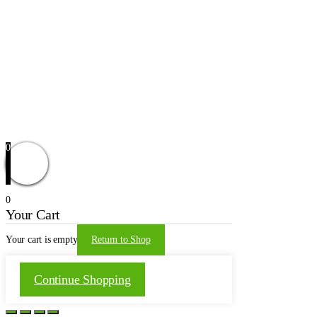
Политика конфиденциальности
Карта сайта
Реквизиты
Контакты
Новости
Доставка и оплата
Оформление заказа
Заказать звонок
Обратная связь
© 2021 | WordPress Theme by
Mystical Themes
0
0
Your Cart
Your cart is empty
Return to Shop
Continue Shopping