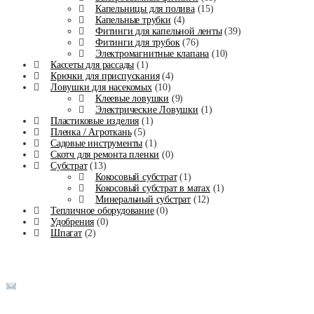
Капельницы для полива
(15)
Капельные трубки
(4)
Фитинги для капельной ленты
(39)
Фитинги для трубок
(76)
Электромагнитные клапана
(10)
Кассеты для рассады
(1)
Крючки для приспускания
(4)
Ловушки для насекомых
(10)
Клеевые ловушки
(9)
Электрические Ловушки
(1)
Пластиковые изделия
(1)
Пленка / Агроткань
(5)
Садовые инструменты
(1)
Скотч для ремонта пленки
(0)
Субстрат
(13)
Кокосовый субстрат
(1)
Кокосовый субстрат в матах
(1)
Минеральный субстрат
(12)
Тепличное оборудование
(0)
Удобрения
(0)
Шпагат
(2)
Телефоны в г. Москва:
8-(916)-018-90-14
info@agromaximum.su