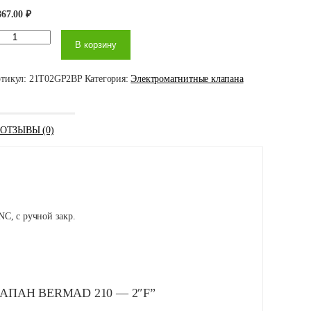
867.00
₽
личество
В корзину
вара
апан
rmad 210
2"F
тикул:
21Т02GP2BP
Категория:
Электромагнитные клапана
ОТЗЫВЫ (0)
NC, с ручной закр.
АПАН BERMAD 210 — 2″F”