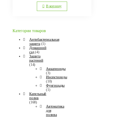
В корзину
Категории товаров
Антибактериальная
защита
(1)
Домашний
сад
(4)
Защита
растений
(14)
Аккарициды
(3)
Инсектициды
(10)
Фунгицыды
(1)
Капельный
полив
(168)
Автоматика
для
полива