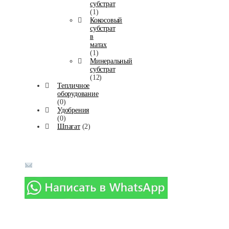
субстрат
(1)
Кокосовый
субстрат
в
матах
(1)
Минеральный
субстрат
(12)
Тепличное
оборудование
(0)
Удобрения
(0)
Шпагат
(2)
Телефоны в г. Москва:
8-(916)-018-90-14
info@agromaximum.su
Политика конфиденциальности
Карта сайта
Реквизиты