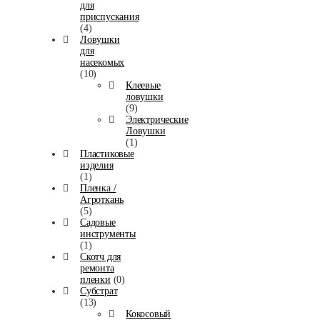
для
приспускания
(4)
Ловушки
для
насекомых
(10)
Клеевые
ловушки
(9)
Электрические
Ловушки
(1)
Пластиковые
изделия
(1)
Пленка /
Агроткань
(5)
Садовые
инструменты
(1)
Скотч для
ремонта
пленки
(0)
Субстрат
(13)
Кокосовый