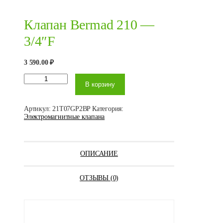
Клапан Bermad 210 —
3/4″F
3 590.00
₽
Количество
В корзину
товара
Клапан
Bermad 210
- 3/4"F
Артикул:
21T07GP2BP
Категория:
Электромагнитные клапана
ОПИСАНИЕ
ОТЗЫВЫ (0)