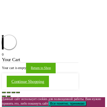
Контакты
Новости
Доставка и оплата
Оформление заказа
Заказать звонок
Обратная связь
© 2021 | WordPress Theme by
Mystical Themes
0
0
Your Cart
Your cart is empty
Return to Shop
Continue Shopping
Данный сайт использует cookies для полноценной работы. Вам нужно
принять это, либо покинуть сайт
Все понятно, принимаю