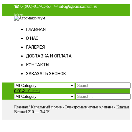
Skip
☎ 8-(966)-017-63-63 ✉
info@agromaximum.su
to
Menu
content
Новости
Агромаксимум
Агрономия на максималках
Магазин
ГЛАВНАЯ
Мой аккаунт
О НАС
Оформление заказа
Корзина
ГАЛЕРЕЯ
Список желаний
ДОСТАВКА И ОПЛАТА
КОНТАКТЫ
ЗАКАЗАТЬ ЗВОНОК
0.00 ₽
-
0 items
Главная
/
Капельный полив
/
Электромагнитные клапана
/ Клапан
Bermad 210 — 3/4″F