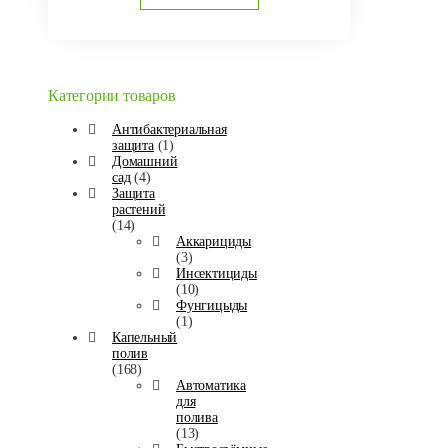
Категории товаров
Антибактериальная
защита
(1)
Домашний
сад
(4)
Защита
растений
(14)
Аккарициды
(3)
Инсектициды
(10)
Фунгицыды
(1)
Капельный
полив
(168)
Автоматика
для
полива
(13)