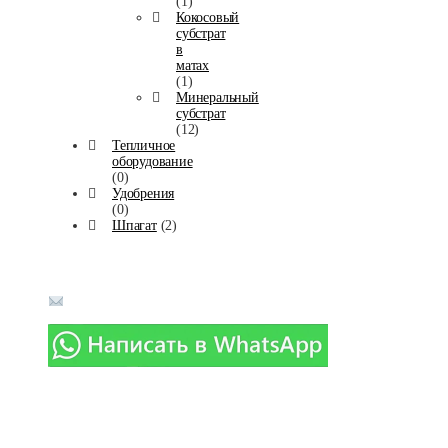
(1)
Кокосовый
субстрат
в
матах
(1)
Минеральный
субстрат
(12)
Тепличное
оборудование
(0)
Удобрения
(0)
Шпагат
(2)
Телефоны в г. Москва:
8-(916)-018-90-14
info@agromaximum.su
Политика конфиденциальности
Карта сайта
Реквизиты
Контакты