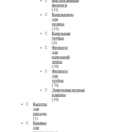
Быстросъёмные
фитинги
(11)
Капельницы
для
полива
(15)
Капельные
трубки
(4)
Фитинги
для
капельной
ленты
(39)
Фитинги
для
трубок
(76)
Электромагнитные
клапана
(10)
Кассеты
для
рассады
(1)
Крючки
для