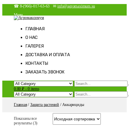
Skip
☎ 8-(966)-017-63-63 ✉
info@agromaximum.su
to
Menu
content
Новости
Агромаксимум
Агрономия на максималках
Магазин
ГЛАВНАЯ
Мой аккаунт
О НАС
Оформление заказа
Корзина
ГАЛЕРЕЯ
Список желаний
ДОСТАВКА И ОПЛАТА
КОНТАКТЫ
ЗАКАЗАТЬ ЗВОНОК
0.00 ₽
-
0 items
Главная
/
Защита растений
/ Аккарициды
Показаны все
результаты (3)