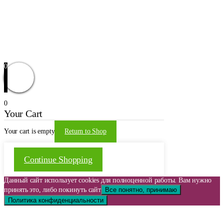
Новости
Доставка и оплата
Оформление заказа
Заказать звонок
Обратная связь
© 2021 | WordPress Theme by
Mystical Themes
0
0
Your Cart
Your cart is empty
Return to Shop
Continue Shopping
Данный сайт использует cookies для полноценной работы. Вам нужно
принять это, либо покинуть сайт
Все понятно, принимаю
Политика конфиденциальности