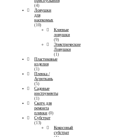
приспускания
(4)
Ловушки
для
насекомых
(10)
Клеевые
ловушки
(9)
Электрические
Ловушки
(1)
Пластиковые
изделия
(1)
Пленка /
Агроткань
(5)
Садовые
инструменты
(1)
Скотч для
ремонта
пленки
(0)
Субстрат
(13)
Кокосовый
субстрат