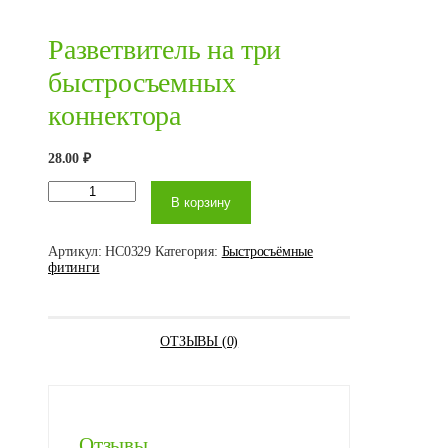
Разветвитель на три
быстросъемных
коннектора
28.00
₽
Количество
В корзину
товара
Разветвитель
на три
быстросъемных
Артикул:
HC0329
Категория:
Быстросъёмные
коннектора
фитинги
ОТЗЫВЫ (0)
Отзывы