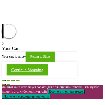
Доставка и оплата
Оформление заказа
Заказать звонок
Обратная связь
© 2021 | WordPress Theme by
Mystical Themes
0
0
Your Cart
Your cart is empty
Return to Shop
Continue Shopping
Данный сайт использует cookies для полноценной работы. Вам нужно
принять это, либо покинуть сайт
Все понятно, принимаю
Политика конфиденциальности