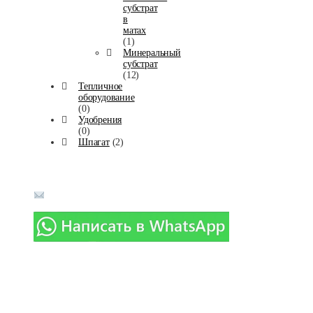
субстрат
в
матах
(1)
Минеральный
субстрат
(12)
Тепличное
оборудование
(0)
Удобрения
(0)
Шпагат
(2)
Телефоны в г. Москва:
8-(916)-018-90-14
info@agromaximum.su
Политика конфиденциальности
Карта сайта
Реквизиты
Контакты
Новости