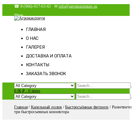
Skip
☎ 8-(966)-017-63-63 ✉
info@agromaximum.su
to
Menu
content
Новости
Агромаксимум
Агрономия на максималках
Магазин
ГЛАВНАЯ
Мой аккаунт
О НАС
Оформление заказа
Корзина
ГАЛЕРЕЯ
Список желаний
ДОСТАВКА И ОПЛАТА
КОНТАКТЫ
ЗАКАЗАТЬ ЗВОНОК
0.00 ₽
-
0 items
Главная
/
Капельный полив
/
Быстросъёмные фитинги
/ Разветвите
три быстросъемных коннектора