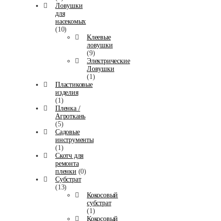
Ловушки
для
насекомых
(10)
Клеевые
ловушки
(9)
Электрические
Ловушки
(1)
Пластиковые
изделия
(1)
Пленка /
Агроткань
(5)
Садовые
инструменты
(1)
Скотч для
ремонта
пленки
(0)
Субстрат
(13)
Кокосовый
субстрат
(1)
Кокосовый