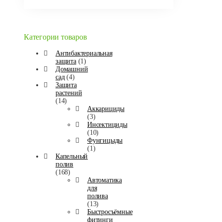
Категории товаров
Антибактериальная
защита
(1)
Домашний
сад
(4)
Защита
растений
(14)
Аккарициды
(3)
Инсектициды
(10)
Фунгицыды
(1)
Капельный
полив
(168)
Автоматика
для
полива
(13)
Быстросъёмные
фитинги