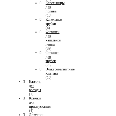
Капельницы
для
полива
(15)
Капельные
трубки
(4)
Фитинги
для
капельной
ленты
(39)
Фитинги
для
трубок
(76)
Электромагнитные
клапана
(10)
Кассеты
для
рассады
(1)
Крючки
для
приспускания
(4)
Ловушки