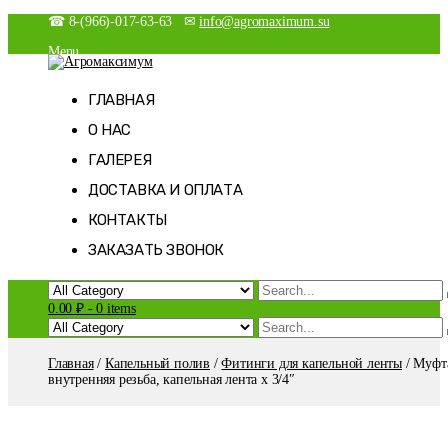
Skip
☎ 8-(966)-017-63-63 ✉
info@agromaximum.su
to
Menu
content
Новости
Агромаксимум
Агрономия на максималках
Магазин
ГЛАВНАЯ
Мой аккаунт
О НАС
Оформление заказа
Корзина
ГАЛЕРЕЯ
Список желаний
ДОСТАВКА И ОПЛАТА
КОНТАКТЫ
ЗАКАЗАТЬ ЗВОНОК
0.00 ₽
-
0 items
Главная
/
Капельный полив
/
Фитинги для капельной ленты
/ Муфт
внутренняя резьба, капельная лента х 3/4″