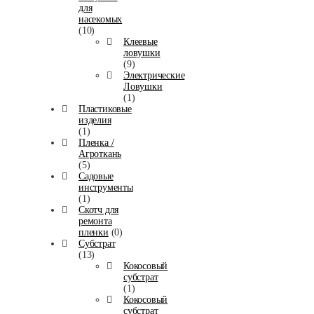
для
насекомых
(10)
Клеевые
ловушки
(9)
Электрические
Ловушки
(1)
Пластиковые
изделия
(1)
Пленка /
Агроткань
(5)
Садовые
инструменты
(1)
Скотч для
ремонта
пленки
(0)
Субстрат
(13)
Кокосовый
субстрат
(1)
Кокосовый
субстрат