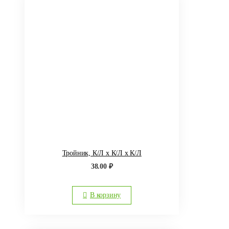
Тройник, К/Л х К/Л х К/Л
38.00
₽
В корзину