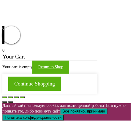
Доставка и оплата
Оформление заказа
Заказать звонок
Обратная связь
© 2021 | WordPress Theme by
Mystical Themes
0
0
Your Cart
Your cart is empty
Return to Shop
Continue Shopping
Данный сайт использует cookies для полноценной работы. Вам нужно
принять это, либо покинуть сайт
Все понятно, принимаю
Политика конфиденциальности