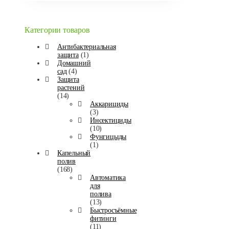
Категории товаров
Антибактериальная
защита
(1)
Домашний
сад
(4)
Защита
растений
(14)
Аккарициды
(3)
Инсектициды
(10)
Фунгицыды
(1)
Капельный
полив
(168)
Автоматика
для
полива
(13)
Быстросъёмные
фитинги
(11)