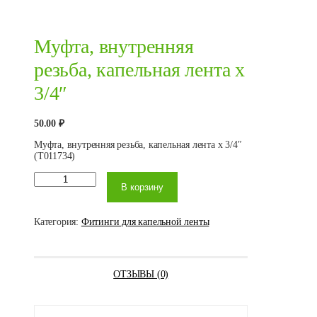
Муфта, внутренняя
резьба, капельная лента х
3/4″
50.00
₽
Муфта, внутренняя резьба, капельная лента х 3/4″
(T011734)
Количество
В корзину
товара
Муфта,
внутренняя
резьба,
Категория:
Фитинги для капельной ленты
капельная
лента х 3/4″
ОТЗЫВЫ (0)